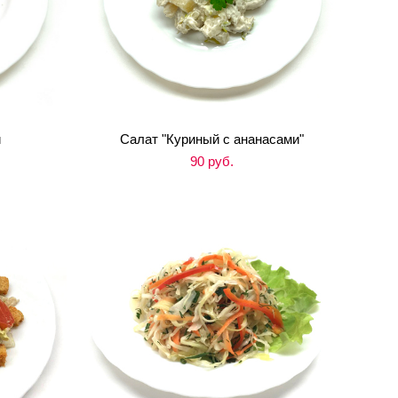
и
Салат "Куриный с ананасами"
90 pуб.