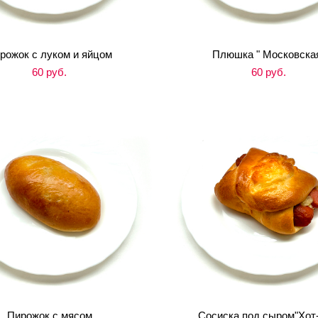
рожок с луком и яйцом
Плюшка " Московска
60 pуб.
60 pуб.
Пирожок с мясом
Сосиска под сыром"Хот-