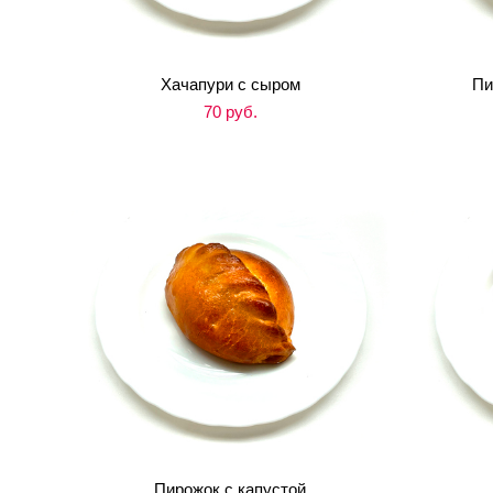
Хачапури с сыром
Пи
70 pуб.
Пирожок с капустой