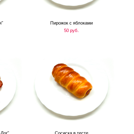
я"
Пирожок с яблоками
50 pуб.
Дог"
Сосиска в тесте