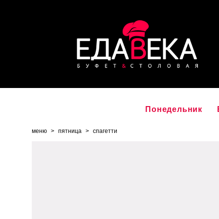
Понедельник
меню
>
пятница
>
спагетти