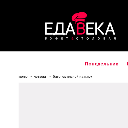
Понедельник
меню
>
четверг
>
биточек мясной на пару